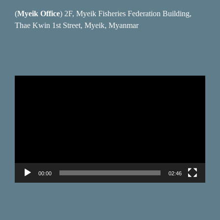
(
Myeik Office
) 2F, Myeik Fisheries Federation Building,
Thae Kwin 1st Street, Myeik, Myanmar
Video
Player
00:00
02:46