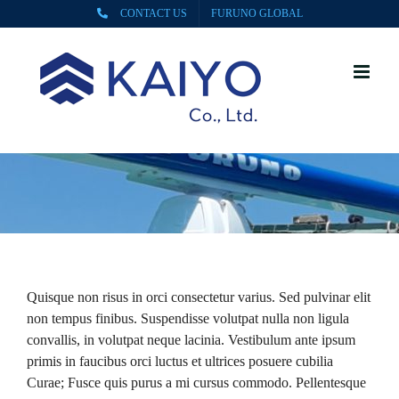
Skip
CONTACT US
FURUNO GLOBAL
to
content
Quisque non risus in orci consectetur varius. Sed pulvinar elit
non tempus finibus. Suspendisse volutpat nulla non ligula
convallis, in volutpat neque lacinia. Vestibulum ante ipsum
primis in faucibus orci luctus et ultrices posuere cubilia
Curae; Fusce quis purus a mi cursus commodo. Pellentesque