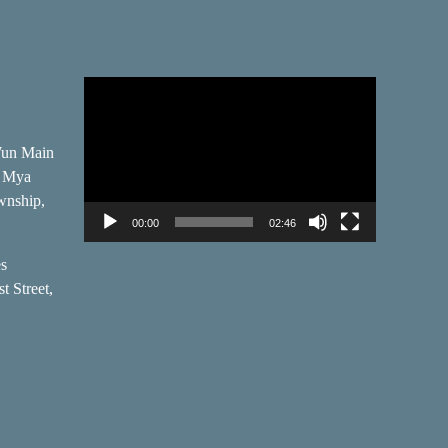
Video
Player
Wun Main
, Mya
wnship,
00:00
02:46
es
t Street,